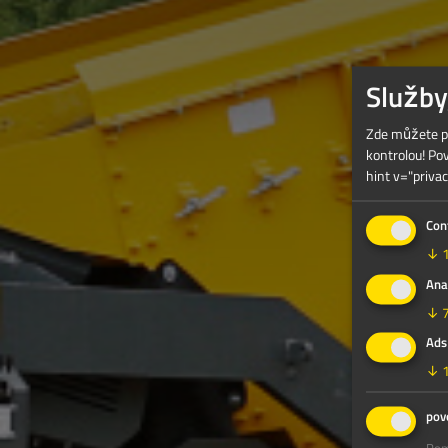
Služby
Zde můžete po
kontrolou! Po
hint v="privac
Con
↓
Ana
↓
Ads
↓
pov