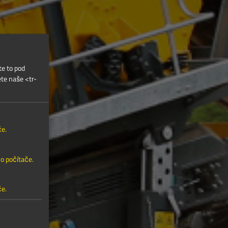
te to pod
ete naše <tr-
če.
ho počítače.
če.