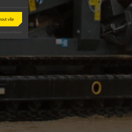
mout vše
o pomocí Klaro!