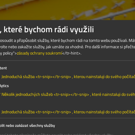
, které bychom rádi využili
soudit a přizpůsobit služby, které bychom rádi na tomto webu používali. Má
volte nebo zakažte služby, jak uznáte za vhodné.
Pro další informace si přečt
y policy">
zásady ochrany soukromí
</tr-hint>.
tent
1
Jednoduchá služba <tr-snip></tr-snip> , kterou nainstaluji do svého počíta
lytics
7
Několik jednoduchých služeb <tr-snip></tr-snip> , které nainstaluji do své
1
Jednoduchá služba <tr-snip></tr-snip> , kterou nainstaluji do svého počíta
olit nebo zakázat všechny služby