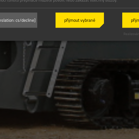
ocí tohoto přepínače můžete povolit nebo zakázat všechny služby.
slation: cs/decline]
přijmout vybrané
přij
Realizován