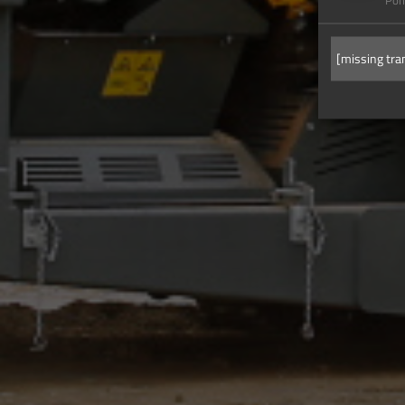
Pom
[missing tran