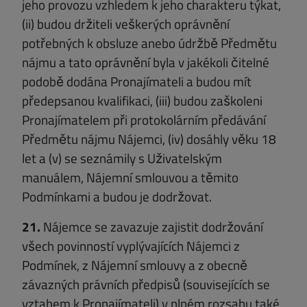
jeho provozu vzhledem k jeho charakteru týkat,
(ii) budou držiteli veškerých oprávnění
potřebných k obsluze anebo údržbě Předmětu
nájmu a tato oprávnění byla v jakékoli čitelné
podobě dodána Pronajímateli a budou mít
předepsanou kvalifikaci, (iii) budou zaškoleni
Pronajímatelem při protokolárním předávání
Předmětu nájmu Nájemci, (iv) dosáhly věku 18
let a (v) se seznámily s Uživatelským
manuálem, Nájemní smlouvou a těmito
Podmínkami a budou je dodržovat.
21.
Nájemce se zavazuje zajistit dodržování
všech povinností vyplývajících Nájemci z
Podmínek, z Nájemní smlouvy a z obecně
závazných právních předpisů (souvisejících se
vztahem k Pronajímateli) v plném rozsahu také