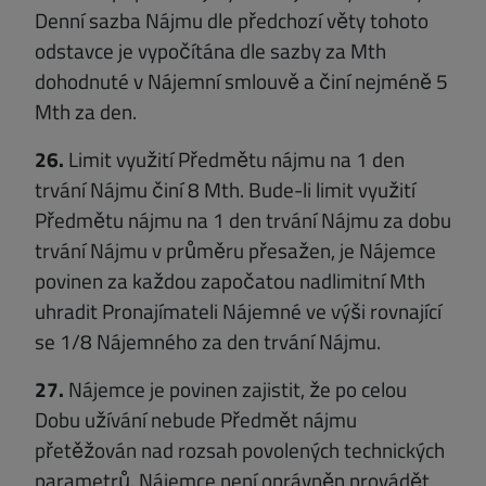
Denní sazba Nájmu dle předchozí věty tohoto
odstavce je vypočítána dle sazby za Mth
dohodnuté v Nájemní smlouvě a činí nejméně 5
Mth za den.
26.
Limit využití Předmětu nájmu na 1 den
trvání Nájmu činí 8 Mth. Bude-li limit využití
Předmětu nájmu na 1 den trvání Nájmu za dobu
trvání Nájmu v průměru přesažen, je Nájemce
povinen za každou započatou nadlimitní Mth
uhradit Pronajímateli Nájemné ve výši rovnající
se 1/8 Nájemného za den trvání Nájmu.
27.
Nájemce je povinen zajistit, že po celou
Dobu užívání nebude Předmět nájmu
přetěžován nad rozsah povolených technických
parametrů. Nájemce není oprávněn provádět