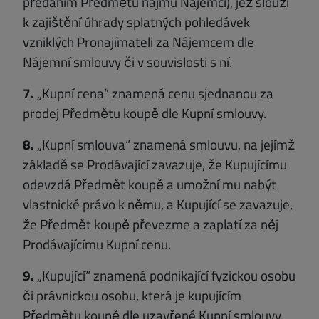
předáním Předmětu nájmu Nájemci), jež slouží
k zajištění úhrady splatných pohledávek
vzniklých Pronajímateli za Nájemcem dle
Nájemní smlouvy či v souvislosti s ní.
7.
„Kupní cena“ znamená cenu sjednanou za
prodej Předmětu koupě dle Kupní smlouvy.
8.
„Kupní smlouva“ znamená smlouvu, na jejímž
základě se Prodávající zavazuje, že Kupujícímu
odevzdá Předmět koupě a umožní mu nabýt
vlastnické právo k němu, a Kupující se zavazuje,
že Předmět koupě převezme a zaplatí za něj
Prodávajícímu Kupní cenu.
9.
„Kupující“ znamená podnikající fyzickou osobu
či právnickou osobu, která je kupujícím
Předmětu koupě dle uzavřené Kupní smlouvy.