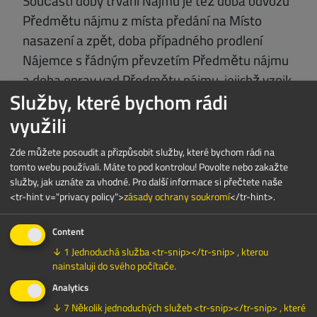
Součástí doby trvání Nájmu je též doba odvozu
Předmětu nájmu z místa předání na Místo
nasazení a zpět, doba případného prodlení
Nájemce s řádným převzetím Předmětu nájmu
a doba oprav vad Předmětu nájmu, jejichž vznik
Služby, které bychom rádi
byl zaviněn Nájemcem. Strany se mohou
písemně dohodnout na prodloužení doby trvání
využili
Nájmu i prostřednictvím e-mailové komunikace
Zde můžete posoudit a přizpůsobit služby, které bychom rádi na
svých zvolených zástupců. Bude-li mít Nájemce
tomto webu používali. Máte to pod kontrolou! Povolte nebo zakažte
zájem o prodloužení doby trvání Nájmu, je
služby, jak uznáte za vhodné.
Pro další informace si přečtete naše
povinen o tom informovat Pronajímatele
<tr-hint v="privacy policy">
zásady ochrany soukromí
</tr-hint>.
nejméně 48 hodin před skončením sjednané
Content
doby trvání Nájmu, a pokud doba trvání Nájmu
↓
1
Jednoduchá služba <tr-snip></tr-snip> , kterou
je kratší než 3 dny, nejméně 24 hodin před
nainstaluji do svého počítače.
skončením doby trvání Nájmu. Pronajímatel si
Analytics
vyhrazuje právo odmítnout návrh na
↓
7
Několik jednoduchých služeb <tr-snip></tr-snip> , které