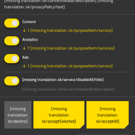
[missing translation: sk/consentModal/description]
[missing
translation: sk/privacyPolicy/text]
Content
↓
1
[missing translation: sk/purposeItem/service]
Analytics
↓
7
[missing translation: sk/purposeItem/services]
Ads
↓
1
[missing translation: sk/purposeItem/service]
[missing translation: sk/service/disableAll/title]
[missing translation: sk/service/disableAll/description]
[missing
[missing
[missing
translation:
translation:
translation:
sk/decline]
sk/acceptSelected]
sk/acceptAll]
[missing translation: sk/poweredBy]