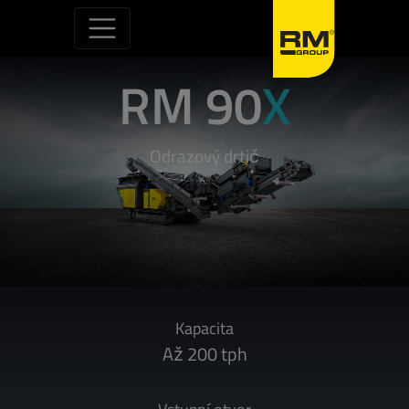
Skip to content
RM 90
X
Odrazový drtič
Kapacita
Až 200 tph