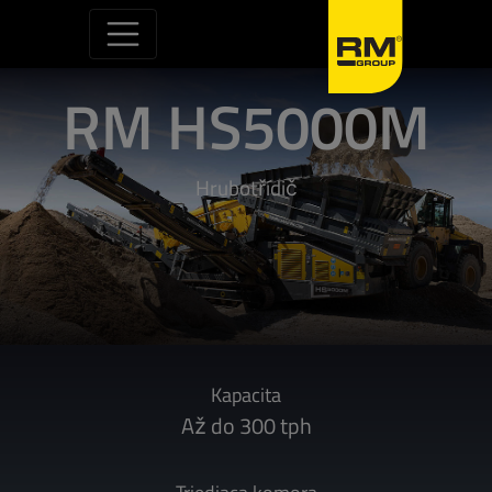
Skip to content
RM HS5000M
Hrubotřídič
Kapacita
Až do 300 tph