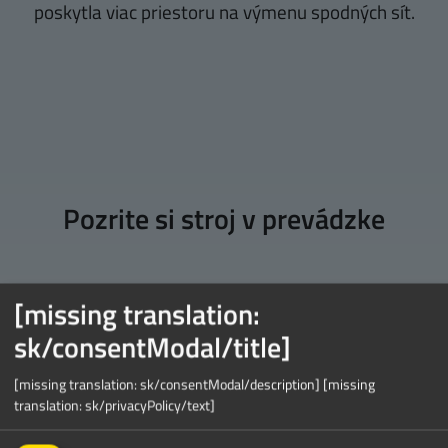
poskytla viac priestoru na výmenu spodných sít.
Pozrite si stroj v prevádzke
[missing translation:
[missing translation: sk/contextualConsent/description]
sk/consentModal/title]
[missing translation:
sk/contextualConsent/acceptOnce]
[missing translation: sk/consentModal/description]
[missing
translation: sk/privacyPolicy/text]