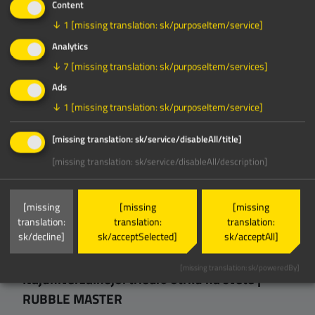
Content
↓
1
[missing translation: sk/purposeItem/service]
Analytics
RM HS5000M pri výrobe triedenej ornice
↓
7
[missing translation: sk/purposeItem/services]
Ads
↓
1
[missing translation: sk/purposeItem/service]
[missing translation: sk/contextualConsent/description]
[missing translation: sk/service/disableAll/title]
[missing translation: sk/service/disableAll/description]
[missing translation:
sk/contextualConsent/acceptOnce]
[missing
[missing
[missing
translation:
translation:
translation:
sk/decline]
sk/acceptSelected]
sk/acceptAll]
[missing translation: sk/poweredBy]
Najuniverzálnejší triedič štrku na svete |
RUBBLE MASTER